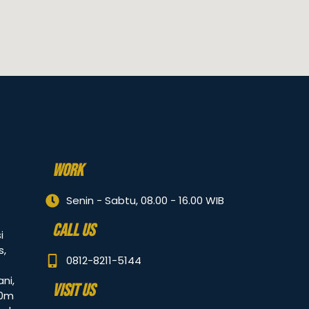
WORK
Senin - Sabtu, 08.00 - 16.00 WIB
CALL US
i
s,
0812-8211-5144
ni,
VISIT US
30m