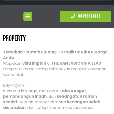
Open
081588
08158841116
Menu
Property
Temukan “Rumah Pulang” Terbaik untuk Keluarga
Anda
Wujudkan
villa impian
di
THE HANJAWONG VILLAS
–
tempat di mana setiap akhir pekan menjadi kenangan
tak ternilai.
Bayangkan…
Bersama keluarga, menikmati
udara segar
,
pemandangan indah
, dan
kehangatan rumah
sendiri
. Sebuah tempat di mana
kenangan indah
diciptakan
, dan setiap momen menjadi abadi.