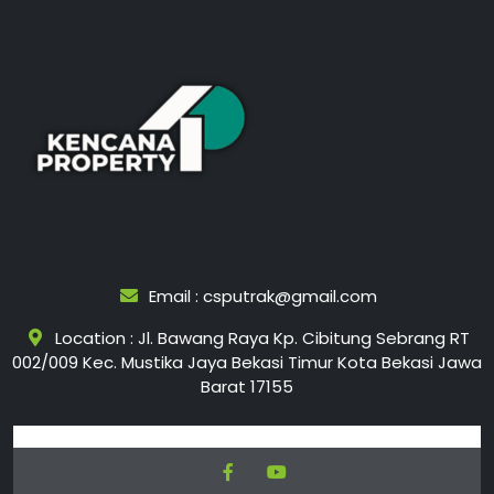
Skip
to
content
Email : csputrak@gmail.com
Location : Jl. Bawang Raya Kp. Cibitung Sebrang RT
002/009 Kec. Mustika Jaya Bekasi Timur Kota Bekasi Jawa
Barat 17155
Facebook
Youtube